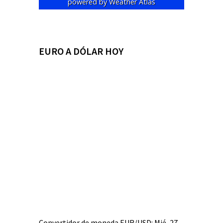
powered by
Weather Atlas
EURO A DÓLAR HOY
Convertidor de moneda
EUR/USD
: Mié, 27