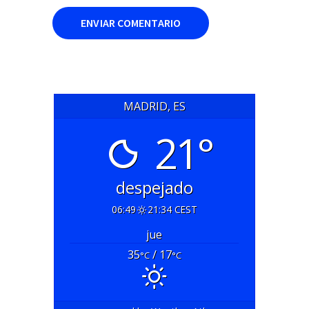
MADRID, ES
21°
despejado
06:49
21:34 CEST
jue
35
/ 17
°C
°C