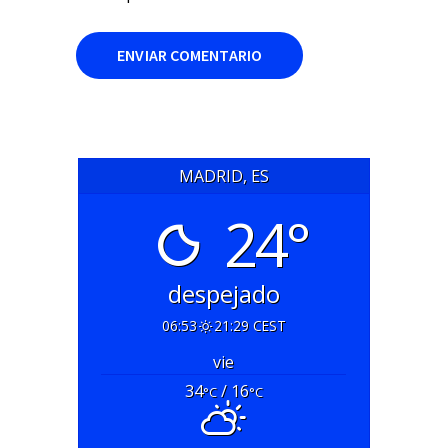
MADRID, ES
24°
despejado
06:53
21:29 CEST
vie
34
/ 16
°C
°C