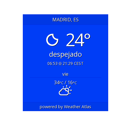
MADRID, ES
24°
despejado
06:53
21:29 CEST
vie
34
/ 16
°C
°C
powered by
Weather Atlas