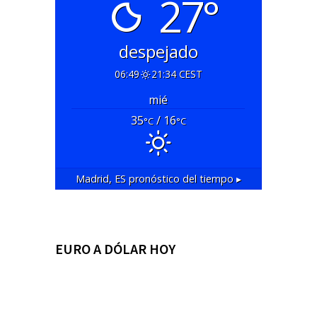
27°
despejado
06:49
21:34 CEST
mié
35
/ 16
°C
°C
Madrid, ES
pronóstico del tiempo ▸
EURO A DÓLAR HOY