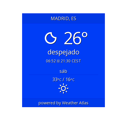
MADRID, ES
26°
despejado
06:52
21:30 CEST
sáb
33
/ 16
°C
°C
powered by
Weather Atlas