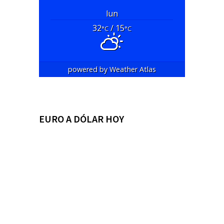
lun
32
/ 15
°C
°C
powered by
Weather Atlas
EURO A DÓLAR HOY