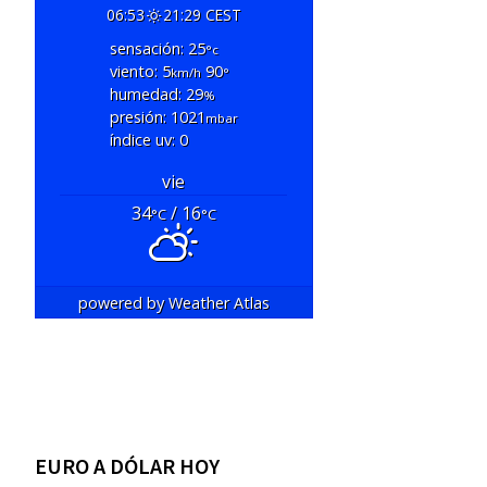
06:53
21:29 CEST
sensación: 25
°c
viento: 5
90
km/h
°
humedad: 29
%
presión: 1021
mbar
índice uv: 0
vie
34
/ 16
°C
°C
powered by
Weather Atlas
EURO A DÓLAR HOY