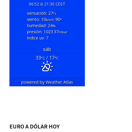
06:52
21:30 CEST
sensación: 27
°c
viento: 10
90
km/h
°
humedad: 24
%
presión: 1023.37
mbar
índice uv: 7
sáb
33
/ 17
°C
°C
powered by
Weather Atlas
EURO A DÓLAR HOY