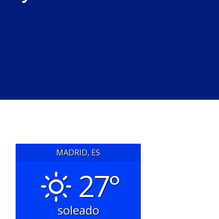
MADRID, ES
27°
soleado