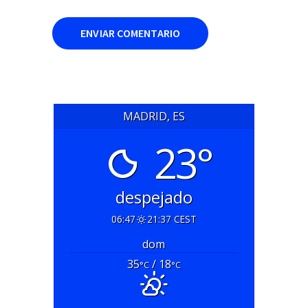
MADRID, ES
23°
despejado
06:47
21:37 CEST
dom
35
/ 18
°C
°C