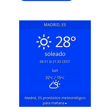
MADRID, ES
28°
soleado
06:51
21:32 CEST
lun
32
/ 15
°C
°C
Madrid, ES
pronóstico meteorológico
para mañana ▸