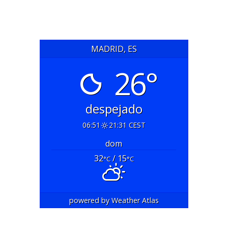
MADRID, ES
26°
despejado
06:51
21:31 CEST
dom
32
/ 15
°C
°C
powered by
Weather Atlas