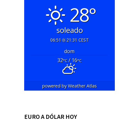
28°
soleado
06:51
21:31 CEST
dom
32
/ 16
°C
°C
powered by
Weather Atlas
EURO A DÓLAR HOY