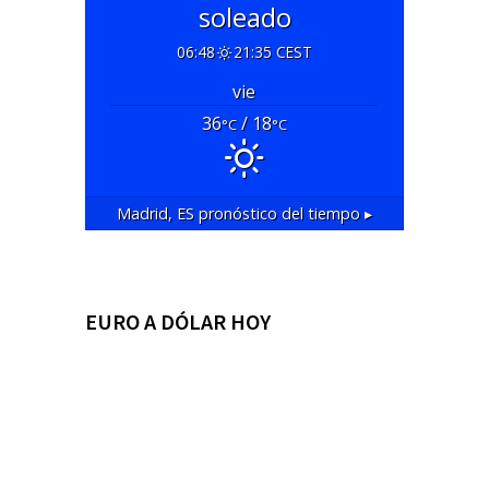
soleado
06:48
21:35 CEST
vie
36
/ 18
°C
°C
Madrid, ES
pronóstico del tiempo ▸
EURO A DÓLAR HOY