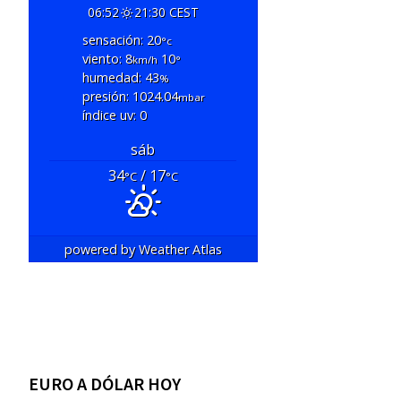
06:52
21:30 CEST
sensación: 20
°c
viento: 8
10
km/h
°
humedad: 43
%
presión: 1024.04
mbar
índice uv: 0
sáb
34
/ 17
°C
°C
powered by
Weather Atlas
EURO A DÓLAR HOY