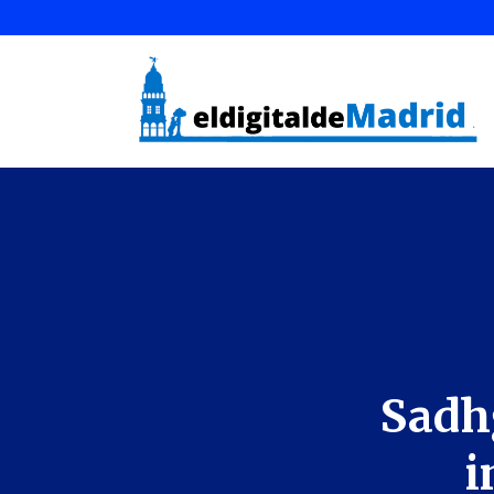
Sadhg
i