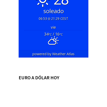
soleado
06:53
21:29 CEST
vie
34
/ 16
°C
°C
powered by
Weather Atlas
EURO A DÓLAR HOY