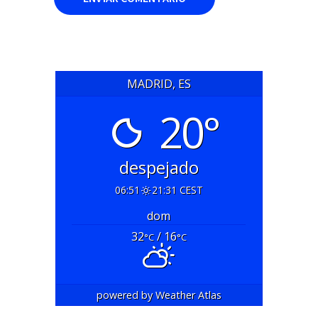
MADRID, ES
20°
despejado
06:51
21:31 CEST
dom
32
/ 16
°C
°C
powered by
Weather Atlas