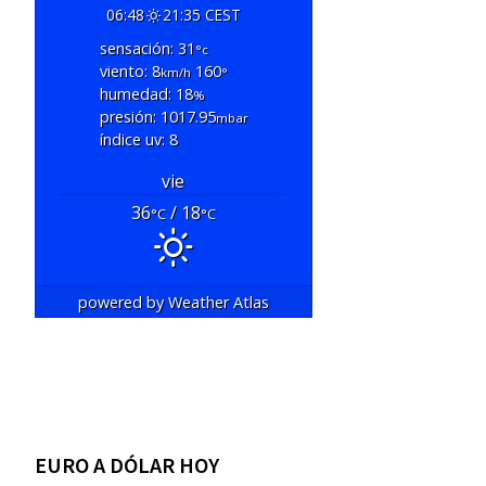
06:48
21:35 CEST
sensación: 31
°c
viento: 8
160
km/h
°
humedad: 18
%
presión: 1017.95
mbar
índice uv: 8
vie
36
/ 18
°C
°C
powered by
Weather Atlas
EURO A DÓLAR HOY