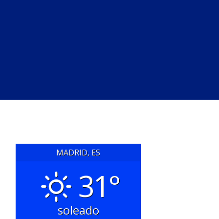
MADRID, ES
31°
soleado