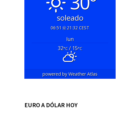
30°
soleado
06:51
21:32 CEST
lun
32
/ 15
°C
°C
powered by
Weather Atlas
EURO A DÓLAR HOY