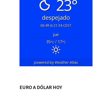
23°
despejado
06:49
21:34 CEST
jue
35
/ 17
°C
°C
powered by
Weather Atlas
EURO A DÓLAR HOY