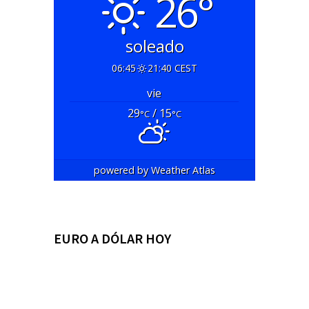
26°
soleado
06:45
21:40 CEST
vie
29
/ 15
°C
°C
powered by
Weather Atlas
EURO A DÓLAR HOY