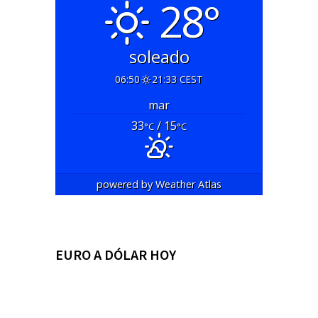
28°
soleado
06:50
21:33 CEST
mar
33
/ 15
°C
°C
powered by
Weather Atlas
EURO A DÓLAR HOY