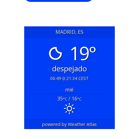
MADRID, ES
19°
despejado
06:49
21:34 CEST
mié
35
/ 16
°C
°C
powered by
Weather Atlas