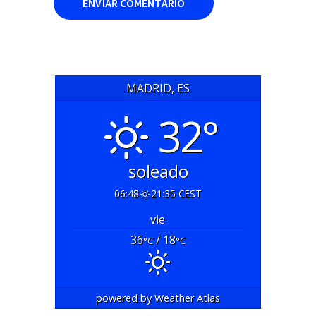
MADRID, ES
32°
soleado
06:48
21:35 CEST
vie
36
/ 18
°C
°C
powered by
Weather Atlas