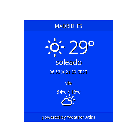
MADRID, ES
29°
soleado
06:53
21:29 CEST
vie
34
/ 16
°C
°C
powered by
Weather Atlas