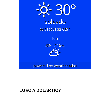
30°
soleado
06:51
21:32 CEST
lun
33
/ 16
°C
°C
powered by
Weather Atlas
EURO A DÓLAR HOY