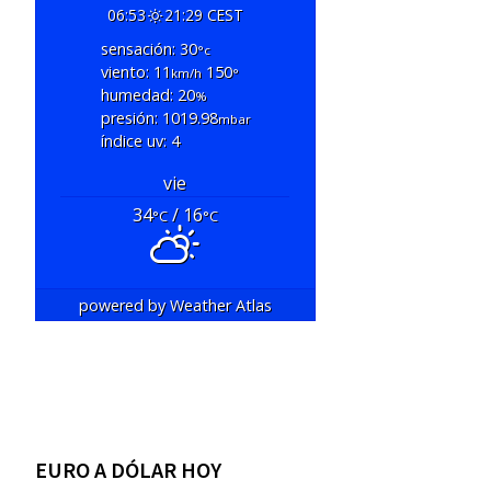
06:53
21:29 CEST
sensación: 30
°c
viento: 11
150
km/h
°
humedad: 20
%
presión: 1019.98
mbar
índice uv: 4
vie
34
/ 16
°C
°C
powered by
Weather Atlas
EURO A DÓLAR HOY