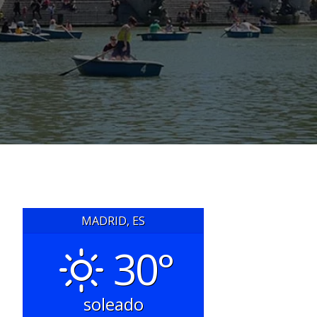
MADRID, ES
30°
soleado