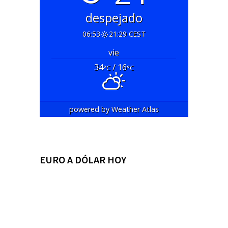
despejado
06:53
21:29 CEST
vie
34
/ 16
°C
°C
powered by
Weather Atlas
EURO A DÓLAR HOY