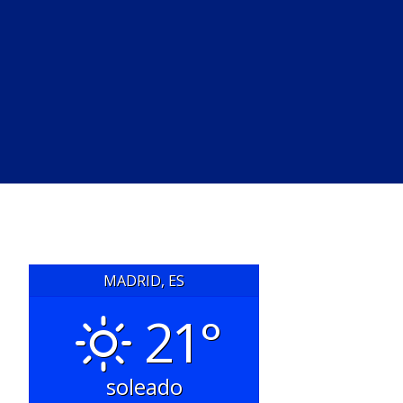
MADRID, ES
21°
soleado