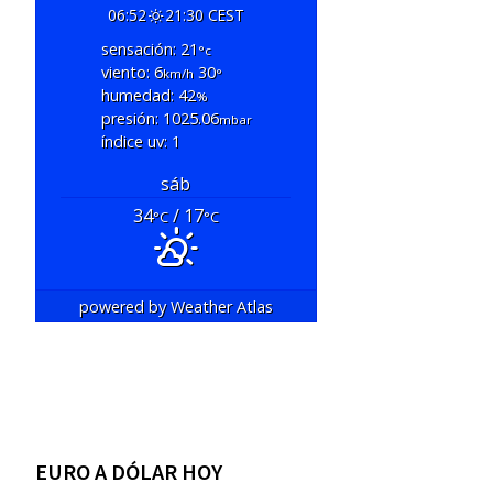
06:52
21:30 CEST
sensación: 21
°c
viento: 6
30
km/h
°
humedad: 42
%
presión: 1025.06
mbar
índice uv: 1
sáb
34
/ 17
°C
°C
powered by
Weather Atlas
EURO A DÓLAR HOY