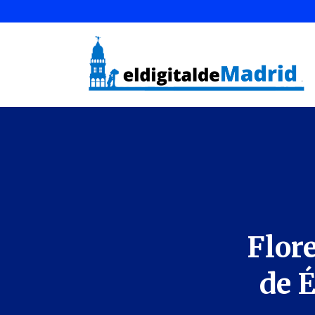
Flor
de É