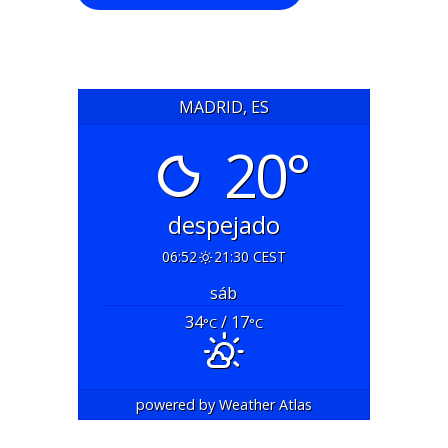
MADRID, ES
20°
despejado
06:52
21:30 CEST
sáb
34
/ 17
°C
°C
powered by
Weather Atlas