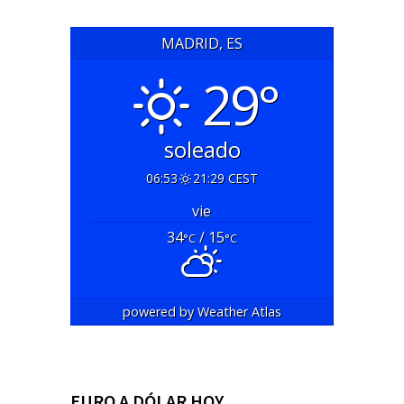
MADRID, ES
29°
soleado
06:53
21:29 CEST
vie
34
/ 15
°C
°C
powered by
Weather Atlas
EURO A DÓLAR HOY