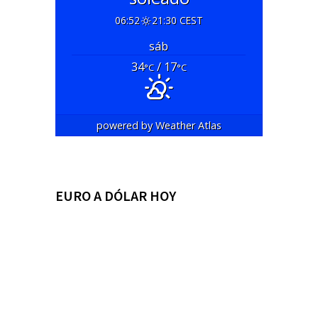
06:52
21:30 CEST
sáb
34
/ 17
°C
°C
powered by
Weather Atlas
EURO A DÓLAR HOY