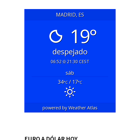
MADRID, ES
19°
despejado
06:52
21:30 CEST
sáb
34
/ 17
°C
°C
powered by
Weather Atlas
EURO A DÓLAR HOY