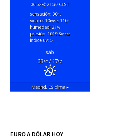
06:52
21:30 CEST
sensación: 30
°c
viento: 10
110
km/h
°
humedad: 21
%
presión: 1019.3
mbar
índice uv: 5
sáb
33
/ 17
°C
°C
Madrid, ES
clima ▸
EURO A DÓLAR HOY