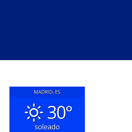
MADRID, ES
30°
soleado