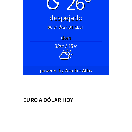
26°
despejado
06:51
21:31 CEST
dom
32
/ 15
°C
°C
powered by
Weather Atlas
EURO A DÓLAR HOY