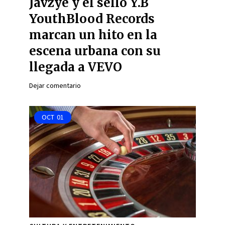
Javzye y el sello Y.B
YouthBlood Records
marcan un hito en la
escena urbana con su
llegada a VEVO
Dejar comentario
OCT
01