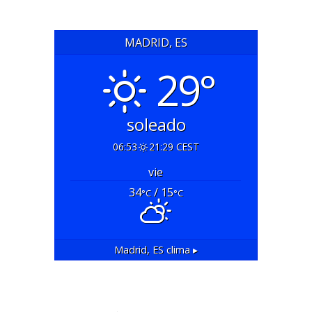
MADRID, ES
29°
soleado
06:53
21:29 CEST
vie
34
/ 15
°C
°C
Madrid, ES
clima ▸