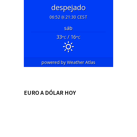
despejado
06:52
21:30 CEST
sáb
33
/ 16
°C
°C
powered by
Weather Atlas
EURO A DÓLAR HOY