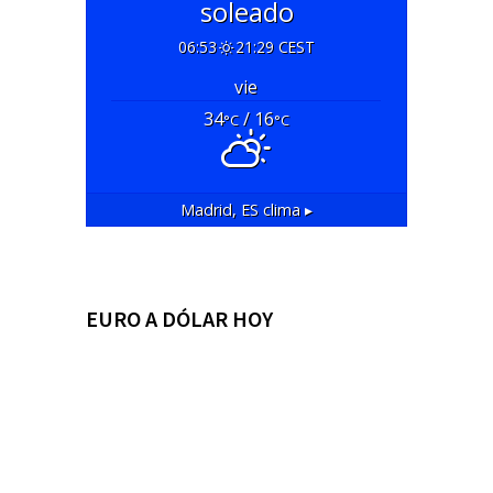
soleado
06:53
21:29 CEST
vie
34
/ 16
°C
°C
Madrid, ES
clima ▸
EURO A DÓLAR HOY