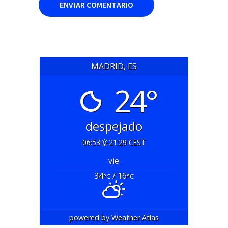
MADRID, ES
24°
despejado
06:53
21:29 CEST
vie
34
/ 16
°C
°C
powered by
Weather Atlas