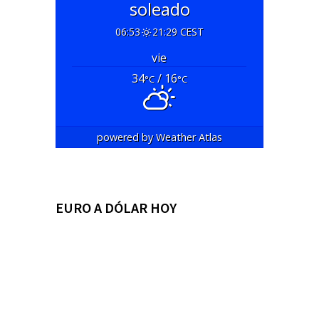
soleado
06:53
21:29 CEST
vie
34
/ 16
°C
°C
powered by
Weather Atlas
EURO A DÓLAR HOY