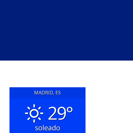
MADRID, ES
29°
soleado