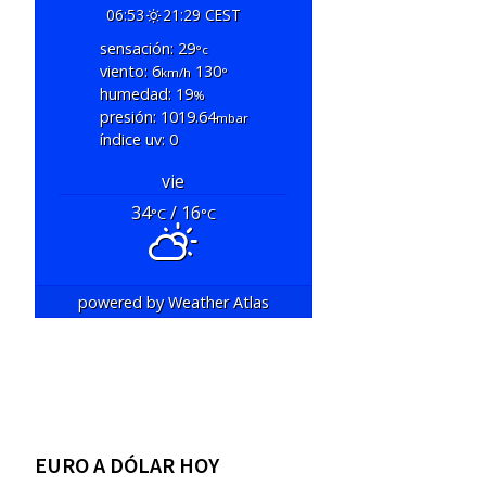
06:53
21:29 CEST
sensación: 29
°c
viento: 6
130
km/h
°
humedad: 19
%
presión: 1019.64
mbar
índice uv: 0
vie
34
/ 16
°C
°C
powered by
Weather Atlas
EURO A DÓLAR HOY