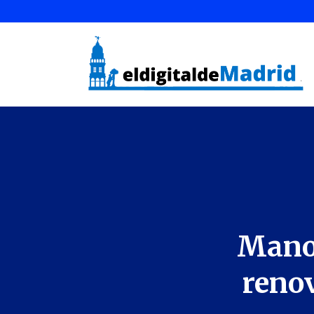
Manol
reno