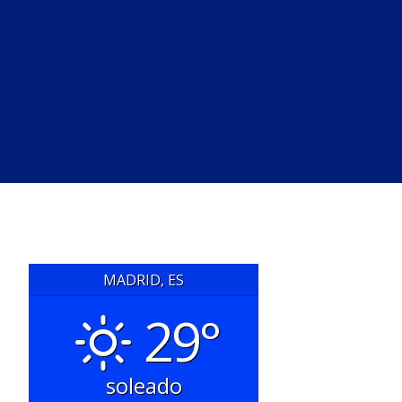
MADRID, ES
29°
soleado