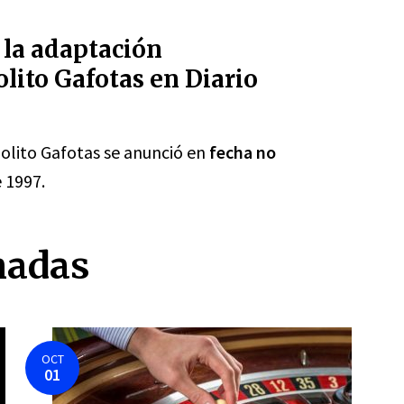
 la adaptación
lito Gafotas en Diario
olito Gafotas se anunció en
fecha no
 1997.
nadas
OCT
01