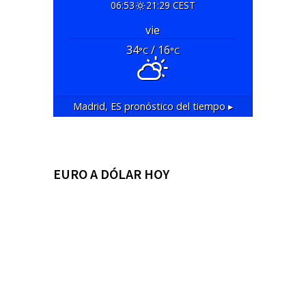
06:53
21:29 CEST
vie
34
/ 16
°C
°C
Madrid, ES
pronóstico del tiempo ▸
EURO A DÓLAR HOY