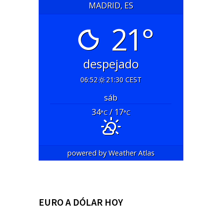
MADRID, ES
21°
despejado
06:52
21:30 CEST
sáb
34
/ 17
°C
°C
powered by
Weather Atlas
EURO A DÓLAR HOY