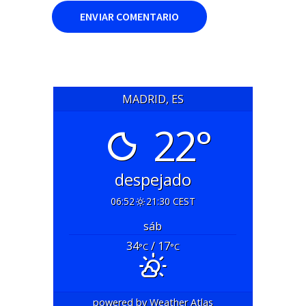
MADRID, ES
22°
despejado
06:52
21:30 CEST
sáb
34
/ 17
°C
°C
powered by
Weather Atlas