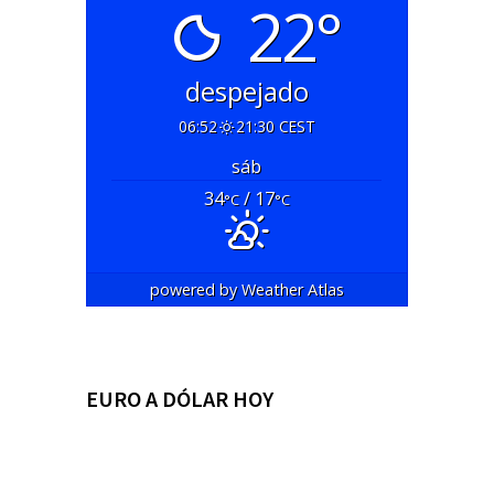
22°
despejado
06:52
21:30 CEST
sáb
34
/ 17
°C
°C
powered by
Weather Atlas
EURO A DÓLAR HOY