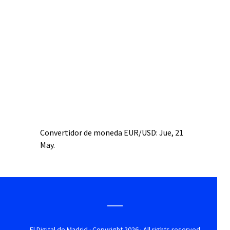
Convertidor de moneda
EUR/USD
: Jue, 21
May.
El Digital de Madrid
· Copyright 2026 · All rights reserved