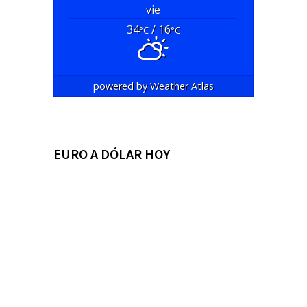
vie
34
/ 16
°C
°C
powered by
Weather Atlas
EURO A DÓLAR HOY