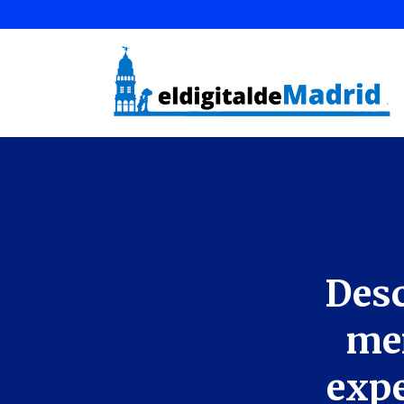
Desc
mer
expe