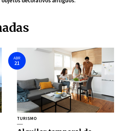
y
objetos decorativos antiguos
.
nadas
ABR
21
TURISMO