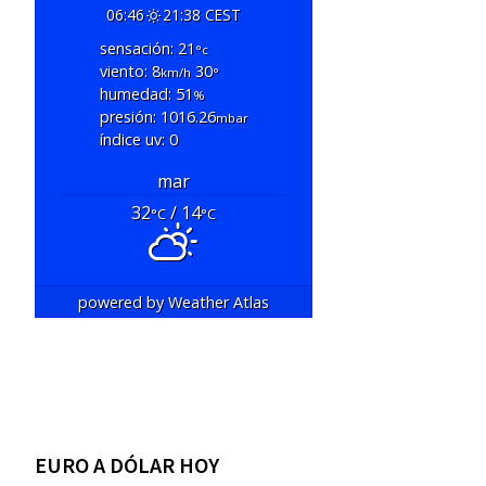
06:46
21:38 CEST
sensación: 21
°c
viento: 8
30
km/h
°
humedad: 51
%
presión: 1016.26
mbar
índice uv: 0
mar
32
/ 14
°C
°C
powered by
Weather Atlas
EURO A DÓLAR HOY