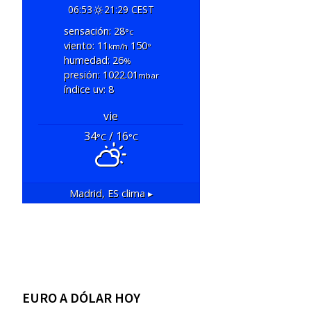
06:53
21:29 CEST
sensación: 28
°c
viento: 11
150
km/h
°
humedad: 26
%
presión: 1022.01
mbar
índice uv: 8
vie
34
/ 16
°C
°C
Madrid, ES
clima ▸
EURO A DÓLAR HOY