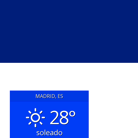
MADRID, ES
28°
soleado