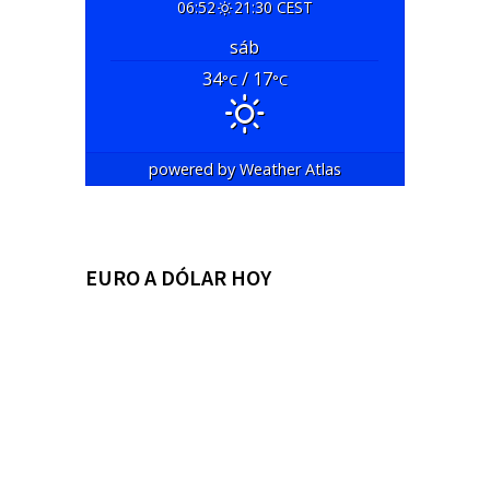
06:52
21:30 CEST
sáb
34
/ 17
°C
°C
powered by
Weather Atlas
EURO A DÓLAR HOY