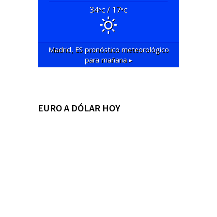
34
/ 17
°C
°C
Madrid, ES
pronóstico meteorológico
para mañana ▸
EURO A DÓLAR HOY